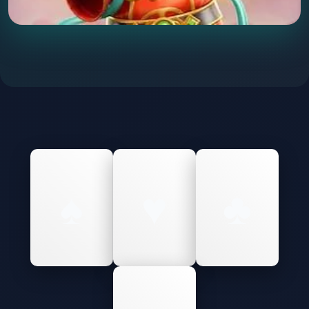
♠
♥
♣