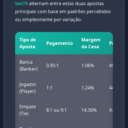
bet74
alternam entre estas duas apostas
principais com base em padrões percebidos
ou simplesmente por variação.
Tipo de
Margem
Pagamento
Probabi
Aposta
da Casa
Banca
0.95:1
1.06%
45.86%
(Banker)
Jogador
1:1
1.24%
44.62%
(Player)
Empate
8:1 ou 9:1
14.36%
9.52%
(Tie)