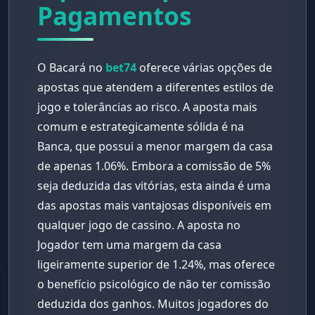
Pagamentos
O Bacará no
bet74
oferece várias opções de
apostas que atendem a diferentes estilos de
jogo e tolerâncias ao risco. A aposta mais
comum e estrategicamente sólida é na
Banca, que possui a menor margem da casa
de apenas 1.06%. Embora a comissão de 5%
seja deduzida das vitórias, esta ainda é uma
das apostas mais vantajosas disponíveis em
qualquer jogo de cassino. A aposta no
Jogador tem uma margem da casa
ligeiramente superior de 1.24%, mas oferece
o benefício psicológico de não ter comissão
deduzida dos ganhos. Muitos jogadores do