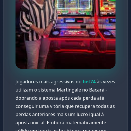
Jogadores mais agressivos do
bet74
às vezes
utilizam o sistema Martingale no Bacará -
dobrando a aposta após cada perda até
conseguir uma vitória que recupera todas as
perdas anteriores mais um lucro igual à
aposta inicial. Embora matematicamente
sólido em teoria, este sistema requer um