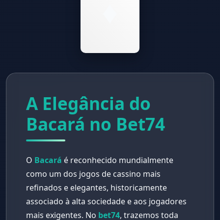
♦
A Elegância do
Bacará no Bet74
O
Bacará
é reconhecido mundialmente
como um dos jogos de cassino mais
refinados e elegantes, historicamente
associado à alta sociedade e aos jogadores
mais exigentes. No
bet74
, trazemos toda