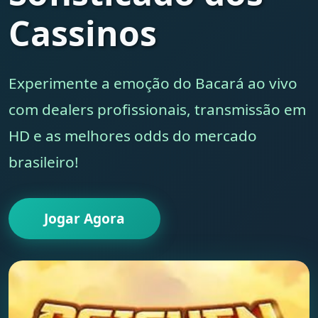
Cassinos
Experimente a emoção do Bacará ao vivo
com dealers profissionais, transmissão em
HD e as melhores odds do mercado
brasileiro!
Jogar Agora