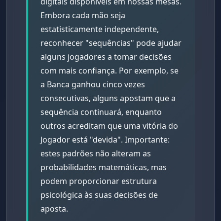
digitais disponíveis em nossas mesas.
Embora cada mão seja
estatisticamente independente,
reconhecer "sequências" pode ajudar
alguns jogadores a tomar decisões
com mais confiança. Por exemplo, se
a Banca ganhou cinco vezes
consecutivas, alguns apostam que a
sequência continuará, enquanto
outros acreditam que uma vitória do
Jogador está "devida". Importante:
estes padrões não alteram as
probabilidades matemáticas, mas
podem proporcionar estrutura
psicológica às suas decisões de
aposta.