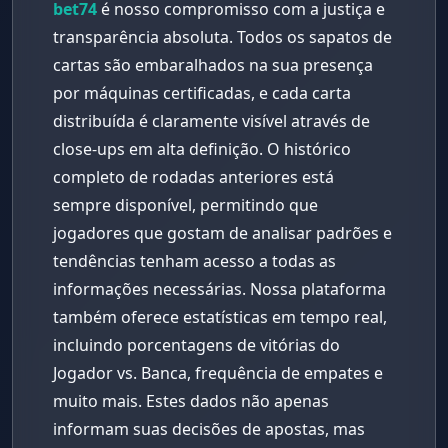
bet74
é nosso compromisso com a justiça e
transparência absoluta. Todos os sapatos de
cartas são embaralhados na sua presença
por máquinas certificadas, e cada carta
distribuída é claramente visível através de
close-ups em alta definição. O histórico
completo de rodadas anteriores está
sempre disponível, permitindo que
jogadores que gostam de analisar padrões e
tendências tenham acesso a todas as
informações necessárias. Nossa plataforma
também oferece estatísticas em tempo real,
incluindo porcentagens de vitórias do
Jogador vs. Banca, frequência de empates e
muito mais. Estes dados não apenas
informam suas decisões de apostas, mas