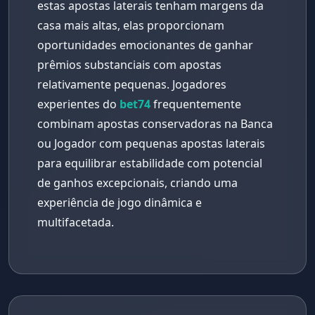
estas apostas laterais tenham margens da
casa mais altas, elas proporcionam
oportunidades emocionantes de ganhar
prêmios substanciais com apostas
relativamente pequenas. Jogadores
experientes do
bet74
frequentemente
combinam apostas conservadoras na Banca
ou Jogador com pequenas apostas laterais
para equilibrar estabilidade com potencial
de ganhos excepcionais, criando uma
experiência de jogo dinâmica e
multifacetada.