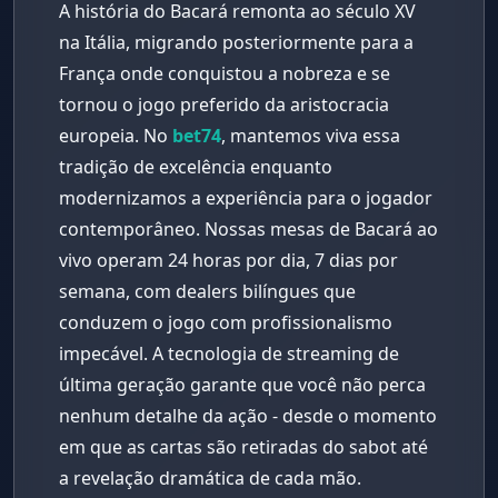
A história do Bacará remonta ao século XV
na Itália, migrando posteriormente para a
França onde conquistou a nobreza e se
tornou o jogo preferido da aristocracia
europeia. No
bet74
, mantemos viva essa
tradição de excelência enquanto
modernizamos a experiência para o jogador
contemporâneo. Nossas mesas de Bacará ao
vivo operam 24 horas por dia, 7 dias por
semana, com dealers bilíngues que
conduzem o jogo com profissionalismo
impecável. A tecnologia de streaming de
última geração garante que você não perca
nenhum detalhe da ação - desde o momento
em que as cartas são retiradas do sabot até
a revelação dramática de cada mão.