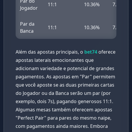
Par do
11:1
10.36%
7.47%
Jogador
Par da
11:1
10.36%
7.47%
Banca
Além das apostas principais, o
bet74
oferece
apostas laterais emocionantes que
adicionam variedade e potencial de grandes
pagamentos. As apostas em "Par" permitem
que você aposte se as duas primeiras cartas
do Jogador ou da Banca serão um par (por
exemplo, dois 7s), pagando generosos 11:1.
Algumas mesas também oferecem apostas
"Perfect Pair" para pares do mesmo naipe,
com pagamentos ainda maiores. Embora