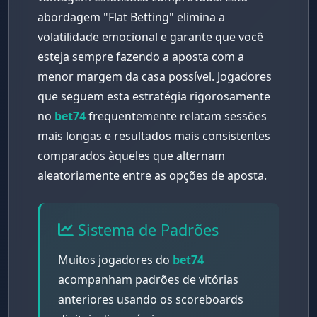
abordagem "Flat Betting" elimina a
volatilidade emocional e garante que você
esteja sempre fazendo a aposta com a
menor margem da casa possível. Jogadores
que seguem esta estratégia rigorosamente
no
bet74
frequentemente relatam sessões
mais longas e resultados mais consistentes
comparados àqueles que alternam
aleatoriamente entre as opções de aposta.
Sistema de Padrões
Muitos jogadores do
bet74
acompanham padrões de vitórias
anteriores usando os scoreboards