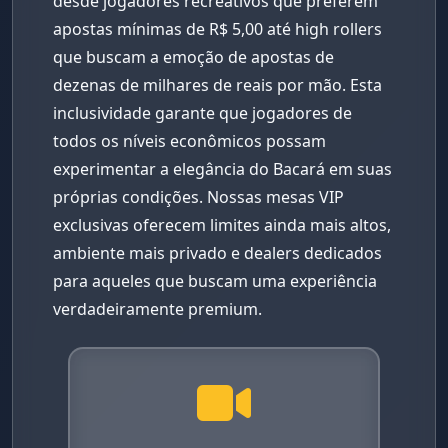
desde jogadores recreativos que preferem
apostas mínimas de R$ 5,00 até high rollers
que buscam a emoção de apostas de
dezenas de milhares de reais por mão. Esta
inclusividade garante que jogadores de
todos os níveis econômicos possam
experimentar a elegância do Bacará em suas
próprias condições. Nossas mesas VIP
exclusivas oferecem limites ainda mais altos,
ambiente mais privado e dealers dedicados
para aqueles que buscam uma experiência
verdadeiramente premium.