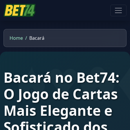
Home
Bacará
Bacará no Bet74:
O Jogo de Cartas
Mais Elegante e
Sofisticado dos