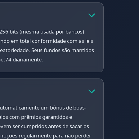
e 256 bits (mesma usada por bancos)
ando em total conformidade com as leis
 aleatoriedade. Seus fundos são mantidos
bet74 diariamente.
automaticamente um bônus de boas-
eios com prêmios garantidos e
devem ser cumpridos antes de sacar os
omoções regularmente para não perder