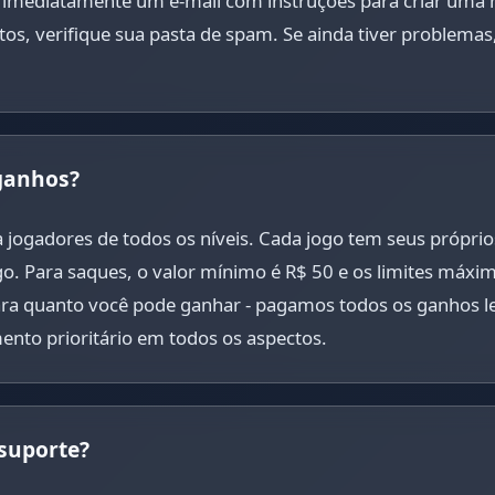
 imediatamente um e-mail com instruções para criar uma no
os, verifique sua pasta de spam. Se ainda tiver problema
 ganhos?
ra jogadores de todos os níveis. Cada jogo tem seus própri
go. Para saques, o valor mínimo é R$ 50 e os limites máxi
e para quanto você pode ganhar - pagamos todos os ganhos
mento prioritário em todos os aspectos.
suporte?