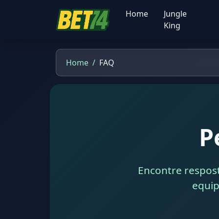
Home
Jungle
King
Home
FAQ
P
Encontre respos
equip