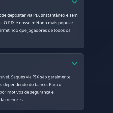
de depositar via PIX (instantâneo e sem
tais. O PIX é nosso método mais popular
permitindo que jogadores de todos os
ível. Saques via PIX são geralmente
eis dependendo do banco. Para o
 por motivos de segurança e
nda menores.