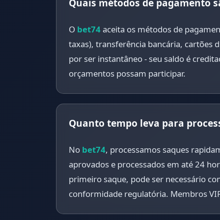
Quais métodos de pagamento sã
O
bet74
aceita os métodos de pagamento
taxas), transferência bancária, cartões d
por ser instantâneo - seu saldo é cred
orçamentos possam participar.
Quanto tempo leva para proces
No
bet74
, processamos saques rapidam
aprovados e processados em até 24 hora
primeiro saque, pode ser necessário co
conformidade regulatória. Membros VI