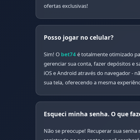
ofertas exclusivas!
Posso jogar no celular?
Sim! O
bet74
é totalmente otimizado par
gerenciar sua conta, fazer depósitos e
iOS e Android através do navegador - n
sua tela, oferecendo a mesma experiênc
Esqueci minha senha. O que faz
Não se preocupe! Recuperar sua senha