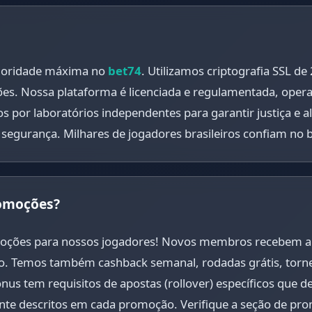
rioridade máxima no
bet74
. Utilizamos criptografia SSL d
ões. Nossa plataforma é licenciada e regulamentada, oper
dos por laboratórios independentes para garantir justiça e
 segurança. Milhares de jogadores brasileiros confiam no 
omoções?
moções para nossos jogadores! Novos membros recebem 
to. Temos também cashback semanal, rodadas grátis, torn
nus tem requisitos de apostas (rollover) específicos que 
nte descritos em cada promoção. Verifique a seção de pr