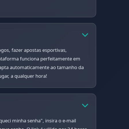
gos, fazer apostas esportivas,
lataforma funciona perfeitamente em
 adapta automaticamente ao tamanho da
gar, a qualquer hora!
squeci minha senha", insira o e-mail