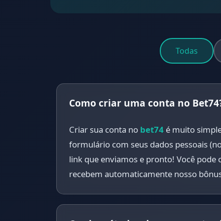
Todas
Como criar uma conta no Bet74
Criar sua conta no
bet74
é muito simple
formulário com seus dados pessoais (no
link que enviamos e pronto! Você pode 
recebem automaticamente nosso bônus 