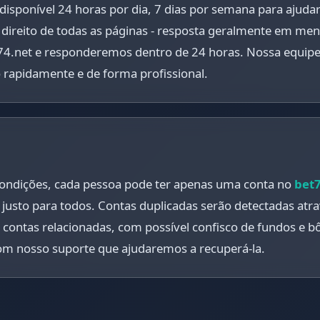
disponível 24 horas por dia, 7 dias por semana para ajuda
ior direito de todas as páginas - resposta geralmente em 
74.net
e responderemos dentro de 24 horas. Nossa equipe 
 rapidamente e de forma profissional.
ondições, cada pessoa pode ter apenas uma conta no
bet
 justo para todos. Contas duplicadas serão detectadas atr
 contas relacionadas, com possível confisco de fundos e 
om nosso suporte que ajudaremos a recuperá-la.