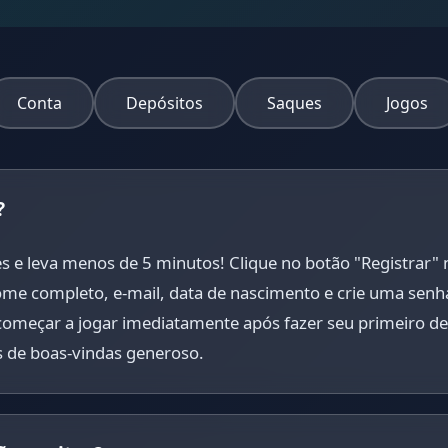
Conta
Depósitos
Saques
Jogos
?
s e leva menos de 5 minutos! Clique no botão "Registrar" 
me completo, e-mail, data de nascimento e crie uma senha 
começar a jogar imediatamente após fazer seu primeiro de
de boas-vindas generoso.