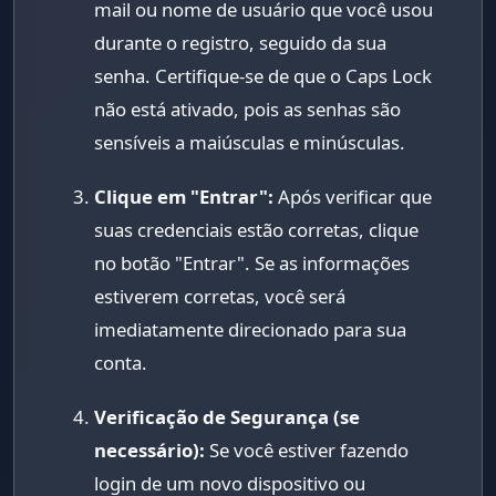
mail ou nome de usuário que você usou
durante o registro, seguido da sua
senha. Certifique-se de que o Caps Lock
não está ativado, pois as senhas são
sensíveis a maiúsculas e minúsculas.
Clique em "Entrar":
Após verificar que
suas credenciais estão corretas, clique
no botão "Entrar". Se as informações
estiverem corretas, você será
imediatamente direcionado para sua
conta.
Verificação de Segurança (se
necessário):
Se você estiver fazendo
login de um novo dispositivo ou