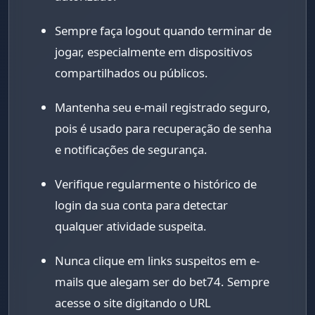
Sempre faça logout quando terminar de
jogar, especialmente em dispositivos
compartilhados ou públicos.
Mantenha seu e-mail registrado seguro,
pois é usado para recuperação de senha
e notificações de segurança.
Verifique regularmente o histórico de
login da sua conta para detectar
qualquer atividade suspeita.
Nunca clique em links suspeitos em e-
mails que alegam ser do bet74. Sempre
acesse o site digitando o URL