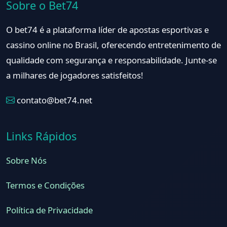
Sobre o Bet74
O bet74 é a plataforma líder de apostas esportivas e
cassino online no Brasil, oferecendo entretenimento de
qualidade com segurança e responsabilidade. Junte-se
a milhares de jogadores satisfeitos!
contato@bet74.net
Links Rápidos
Sobre Nós
Termos e Condições
Política de Privacidade