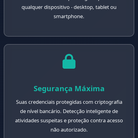
qualquer dispositivo - desktop, tablet ou
smartphone.
Segurança Máxima
Suas credenciais protegidas com criptografia
de nível bancário. Detecção inteligente de
atividades suspeitas e proteção contra acesso
não autorizado.