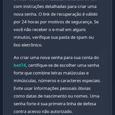
com instruções detalhadas para criar uma
nova senha. O link de recuperação é válido
por 24 horas por motivos de segurança. Se
você não receber o e-mail em alguns
minutos, verifique sua pasta de spam ou
lixo eletrônico.
Ao criar uma nova senha para sua conta do
bet74
, certifique-se de escolher uma senha
forte que combine letras maiúsculas e
minúsculas, números e caracteres especiais.
Evite usar informações pessoais óbvias
como datas de nascimento ou nomes. Uma
senha forte é sua primeira linha de defesa
contra acesso não autorizado.