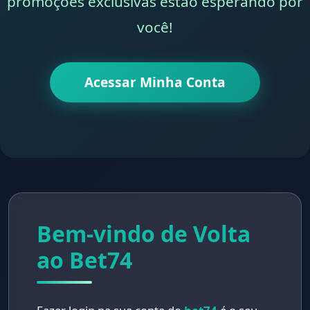
promoções exclusivas estão esperando por
você!
Acessar Minha Conta
Bem-vindo de Volta
ao Bet74