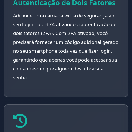
Autenticação de Dois Fatores
Adicione uma camada extra de segurança ao
seu login no bet74 ativando a autenticação de
dois fatores (2FA). Com 2FA ativado, você
precisará fornecer um código adicional gerado
no seu smartphone toda vez que fizer login,
garantindo que apenas você pode acessar sua
conta mesmo que alguém descubra sua
senha.