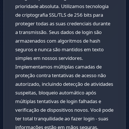
prioridade absoluta. Utilizamos tecnologia
de criptografia SSL/TLS de 256 bits para
proteger todas as suas credenciais durante
a transmissão. Seus dados de login são
armazenados com algoritmos de hash
seguros e nunca são mantidos em texto
simples em nossos servidores.
Implementamos múltiplas camadas de
proteção contra tentativas de acesso não
autorizado, incluindo detecção de atividades
suspeitas, bloqueio automático após
múltiplas tentativas de login falhadas e
verificação de dispositivos novos. Você pode
ter total tranquilidade ao fazer login - suas
informações estão em mãos seguras.